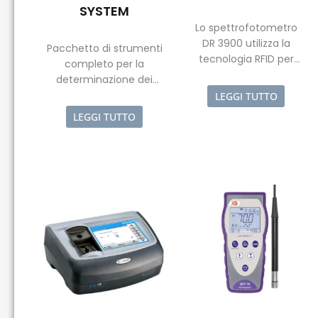
SYSTEM
Lo spettrofotometro
DR 3900 utilizza la
Pacchetto di strumenti
tecnologia RFID per
completo per la
garantire un
determinazione dei
collegamento efficace
parametri fondamentali
LEGGI TUTTO
tra l’operatore che
relativi alla qualità dell’uovo
LEGGI TUTTO
effettua il prelievo e i
con trasferimento a PC
campioni stessi.
mediante blue tooh.