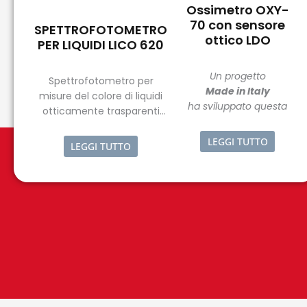
Ossimetro OXY-
70 con sensore
SPETTROFOTOMETRO
ottico LDO
PER LIQUIDI LICO 620
Un progetto
Spettrofotometro per
Made in Italy
misure del colore di liquidi
ha sviluppato questa
otticamente trasparenti
nuova linea di
con tecnologia del raggio
strumenti portatili
di riferimento.
LEGGI TUTTO
LEGGI TUTTO
trovando il giusto mix
tra ergonomia,
semplicità di uso e
riduzione degli errori di
misura da parte degli
operatori.