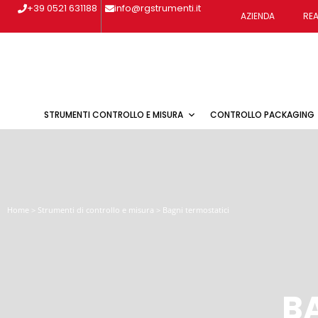
Vai
+39 0521 631188
info@rgstrumenti.it
AZIENDA
REA
al
contenuto
STRUMENTI CONTROLLO E MISURA
CONTROLLO PACKAGING
Home
>
Strumenti di controllo e misura
>
Bagni termostatici
B