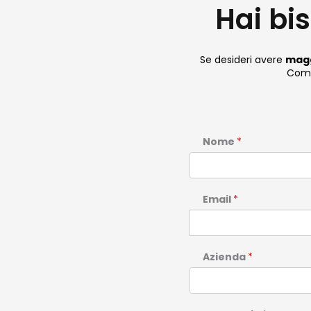
Hai bi
Se desideri avere
magg
Compi
Nome
*
Email
*
Azienda
*