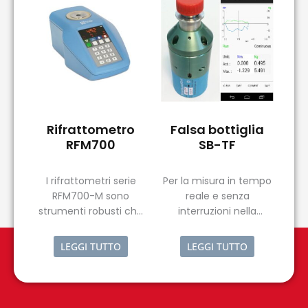
Rifrattometro
Falsa bottiglia
RFM700
SB-TF
I rifrattometri serie
Per la misura in tempo
RFM700-M sono
reale e senza
strumenti robusti che
interruzioni nella
trovano la loro ideale
produzione del carico
applicazione nelle
assiale e della coppia
LEGGI TUTTO
LEGGI TUTTO
industrie alimentari
torcente della
dove solitamente
tappatrice.
vengono impiegati
nella misurazione del