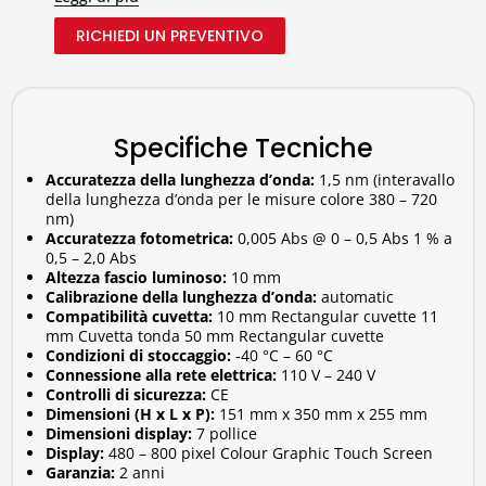
riferimento. Misura fino a cinque scale di colore
ISO/ASTM. Lo strumento LICO Hach è uno
RICHIEDI UN PREVENTIVO
spettrocolorimetro ad alte prestazioni per misure
professionali del colore di liquidi otticamente
trasparenti con tecnologia a raggio di riferimento. Sono
incluse più di 25 scale di colore (solo LICO 690). Le
Specifiche Tecniche
esatte misure del colore, conformi ai vari standard DIN-
ISO-ASTM o ai metodi AOCS, vengono ottenute dopo
Accuratezza della lunghezza d’onda:
1,5 nm (interavallo
un'unica misurazione. Vengono visualizzati i tradizionali
della lunghezza d’onda per le misure colore 380 – 720
valori di colore, ad esempio Hazen o Gardner, oltre che i
nm)
Accuratezza fotometrica:
0,005 Abs @ 0 – 0,5 Abs 1 % a
moderni sistemi di colori, quali CIE-L*a*b*, o le misure
0,5 – 2,0 Abs
di colore corrispondenti alla farmacopea europea o
Altezza fascio luminoso:
10 mm
statunitense. È inoltre possibile eseguire la
Calibrazione della lunghezza d’onda:
automatic
trasmissione, la misura dell'assorbanza e la scansione
Compatibilità cuvetta:
10 mm Rectangular cuvette 11
mm Cuvetta tonda 50 mm Rectangular cuvette
di lunghezze d'onda, che consentono allo strumento di
Condizioni di stoccaggio:
-40 °C – 60 °C
essere utilizzato per più applicazioni in laboratorio o in
Connessione alla rete elettrica:
110 V – 240 V
produzione. Il funzionamento intuitivo, grazie al display
Controlli di sicurezza:
CE
touchscreen ad alta risoluzione, facilita le operazioni di
Dimensioni (H x L x P):
151 mm x 350 mm x 255 mm
misurazione nelle analisi ordinarie. I risultati delle
Dimensioni display:
7 pollice
Display:
480 – 800 pixel Colour Graphic Touch Screen
misurazioni possono essere trasferiti facilmente alla
Garanzia:
2 anni
rete di laboratorio esistente tramite l'interfaccia