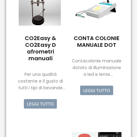
CO2Easy &
CONTA COLONIE
CO2Easy D
MANUALE DOT
afrometri
manuali
Contacolonie manuale
dotato di illuminazione
Per una qualità
a led e lente
costante e il gusto di
d’ingrandimento per la
tutti i tipi di bevande
semplificazione e
LEGGI TUTTO
gassate, il parametro
l’ottimizzazione del
critico è il contenuto di
conteggio in piastra
LEGGI TUTTO
CO2 (anidride
carbonica) nel liquido.