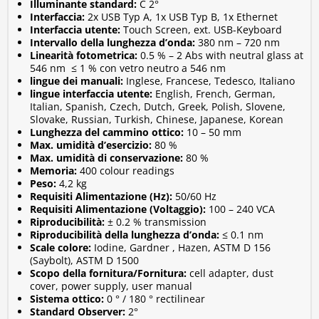
Illuminante standard:
C 2°
Ethernet.
Interfaccia:
2x USB Typ A, 1x USB Typ B, 1x Ethernet
Tutte le principali scale di colore in un unico
Interfaccia utente:
Touch Screen, ext. USB-Keyboard
Intervallo della lunghezza d’onda:
380 nm – 720 nm
strumento
Linearità fotometrica:
0.5 % – 2 Abs with neutral glass at
Identificazione automatica delle cuvette
546 nm ≤ 1 % con vetro neutro a 546 nm
Elevata affidabilità di misurazione grazie ai menu
lingue dei manuali:
Inglese, Francese, Tedesco, Italiano
lingue interfaccia utente:
English, French, German,
guida
Italian, Spanish, Czech, Dutch, Greek, Polish, Slovene,
Facile integrazione nella rete del laboratorio grazie
Slovake, Russian, Turkish, Chinese, Japanese, Korean
alla connessione Ethernet
Lunghezza del cammino ottico:
10 – 50 mm
Max. umidità d’esercizio:
80 %
Facile scambio degli adattatori per cuvette
Max. umidità di conservazione:
80 %
Memoria:
400 colour readings
Peso:
4,2 kg
Requisiti Alimentazione (Hz):
50/60 Hz
Requisiti Alimentazione (Voltaggio):
100 – 240 VCA
Riproducibilità:
± 0.2 % transmission
Riproducibilità della lunghezza d’onda:
≤ 0.1 nm
Scale colore:
Iodine, Gardner , Hazen, ASTM D 156
(Saybolt), ASTM D 1500
Scopo della fornitura/Fornitura:
cell adapter, dust
cover, power supply, user manual
Sistema ottico:
0 ° / 180 ° rectilinear
Standard Observer:
2°