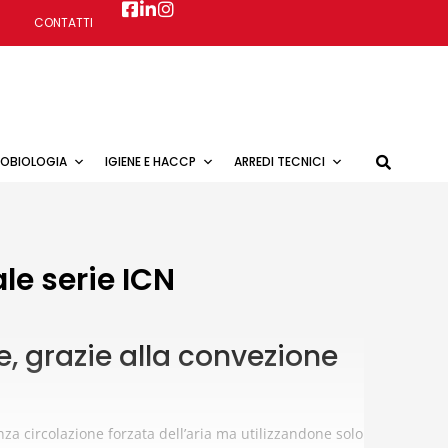
CONTATTI
ROBIOLOGIA
IGIENE E HACCP
ARREDI TECNICI
le serie ICN
, grazie alla convezione
za circolazione forzata dell’aria ma utilizzandone solo