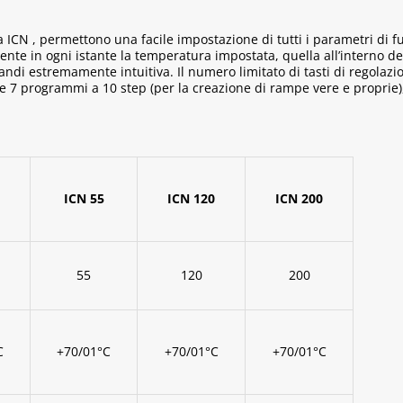
nea ICN , permettono una facile impostazione di tutti i parametri di
e in ogni istante la temperatura impostata, quella all’interno della 
andi estremamente intuitiva. Il numero limitato di tasti di regolaz
e 7 programmi a 10 step (per la creazione di rampe vere e proprie),
ICN 55
ICN 120
ICN 200
55
120
200
C
+70/01°C
+70/01°C
+70/01°C