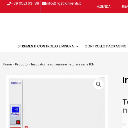
Vai
+39 0521 631188
info@rgstrumenti.it
AZIENDA
REA
al
contenuto
STRUMENTI CONTROLLO E MISURA
CONTROLLO PACKAGING
Home
>
Prodotti
>
Incubatori a convezione naturale serie ICN
I
T
n
La 