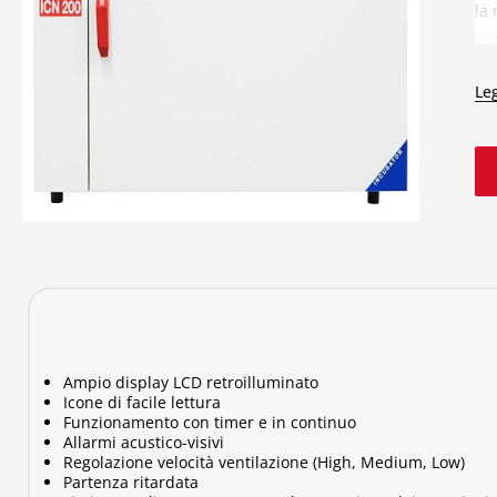
la
pe
dun
di
Leg
cor
qu
inu
Ampio display LCD retroilluminato
Icone di facile lettura
Funzionamento con timer e in continuo
Allarmi acustico-visivi
Regolazione velocità ventilazione (High, Medium, Low)
Partenza ritardata