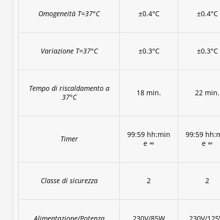
Omogeneità T=37°C
±0.4°C
±0.4°C
Variazione T=37°C
±0.3°C
±0.3°C
Tempo di riscaldamento a
18 min.
22 min.
37°C
99:59 hh:min
99:59 hh:
Timer
e ∞
e ∞
Classe di sicurezza
2
2
Alimentazione/Potenza
230V/85W
230V/12