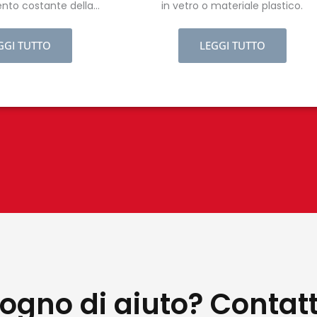
to costante della
in vetro o materiale plastico.
ra dei campioni.
GGI TUTTO
LEGGI TUTTO
sogno di aiuto? Contat