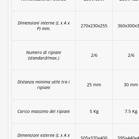
Dimensioni interne (L x A x
270x230x255
360x300x
P) mm.
Numero di ripiani
2/6
2/6
(standard/max.)
Distanza minima utile tra i
25 mm
30 mm
ripiani
Carico massimo dei ripiani
5 Kg
7.5 Kg
Dimensioni esterne (L x A x
505x370x400
595x440x