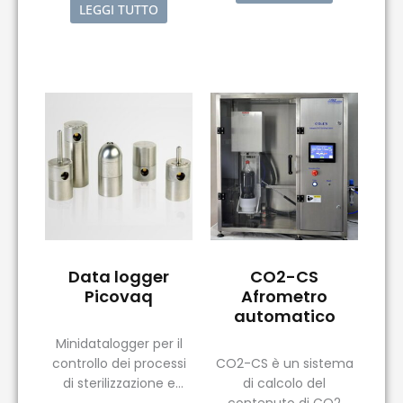
Argolab sono
LEGGI TUTTO
caratterizzate da un
elevata capacità di
carico e dalla
precisione nel controllo
della temperatura.
Data logger
CO2-CS
Picovaq
Afrometro
automatico
Minidatalogger per il
controllo dei processi
CO2-CS è un sistema
di sterilizzazione e
di calcolo del