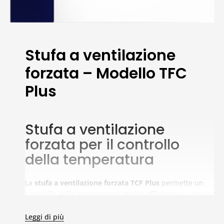
Stufa a ventilazione
forzata – Modello TFC
Plus
Stufa a ventilazione
forzata per il controllo
della temperatura
La
stufa a ventilazione forzata TCF Plus
permette un
controllo della temperatura molto efficiente
partendo
da 10 °C sopra la temperatura ambiente fino a 300 °C. Il
suo
regolatore di temperatura PID
, con ampio display
Leggi di più