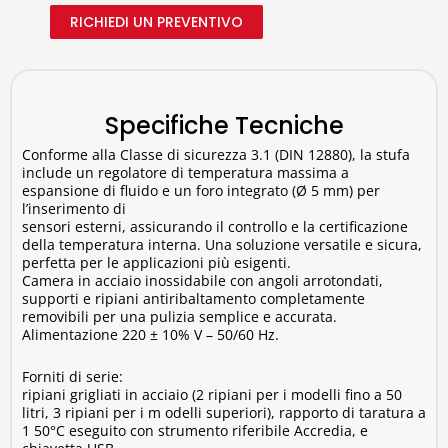
LCD retroilluminato, mostra chiaramente in ogni istante
RICHIEDI UN PREVENTIVO
la temperatura impostata, quella rilevata all’interno
della camera e tutti gli altri parametri.
Caratteristiche della Stufa
TFC Plus
Specifiche Tecniche
Conforme alla Classe di sicurezza 3.1 (DIN 12880), la stufa
La ventilazione della
stufa a ventilazione forzata TFC
include un regolatore di temperatura massima a
Plus
, regolabile su
tre livelli
(High, Medium, Low),
espansione di fluido e un foro integrato (Ø 5 mm) per
garantisce un perfetto ricambio dell’aria e l’omogeneità
l’inserimento di
della temperatura in tutti i punti della camera. Le
stufe
sensori esterni, assicurando il controllo e la certificazione
TFC
sono dotate anche di un sistema di allarmi visivi e
della temperatura interna. Una soluzione versatile e sicura,
perfetta per le applicazioni più esigenti.
acustici, che si possono anche facilmente disinstallare,
Camera in acciaio inossidabile con angoli arrotondati,
e una porta USB per l'archiviazione e lo scarico dei dati.
supporti e ripiani antiribaltamento completamente
Inoltre, il loro
timer digitale programmabile
consente
removibili per una pulizia semplice e accurata.
cicli fino a 99 ore e 59 minuti, con opzioni di
Alimentazione 220 ± 10% V – 50/60 Hz.
funzionamento continuo e partenza ritardata. Infine, un
interruttore porta*
facilita il carico e scarico sicuro dei
Forniti di serie:
ripiani grigliati in acciaio (2 ripiani per i modelli fino a 50
campioni e la
funzione “temperatura sicura”
limita
litri, 3 ripiani per i m odelli superiori), rapporto di taratura a
automaticamente la temperatura massima per
1 50°C eseguito con strumento riferibile Accredia, e
proteggere i campioni in ogni fase del ciclo.