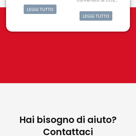
pastorizzazione
contenuto di CO2
all’interno dei prodotti
innovativo e
LEGGI TUTTO
stessi.
completamente
LEGGI TUTTO
automatico di nuova
concezione.
L’innovativo sistema di
scuotimento e il design
accurato e studiato in
ogni particolare, rende
questo strumento
estremamente sicuro
per l’operatore.
Hai bisogno di aiuto?
Contattaci