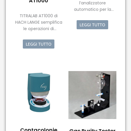
AT1000
l’analizzatore
automatico per la
TITRALAB AT1000 di
misurazione in
HACH LANGE semplifica
contemporanea di
LEGGI TUTTO
le operazioni di
proteine, umidità,
titolazione complesse.
glutine, ceneri, grasso
e Zeleny.
LEGGI TUTTO
Contacolonie
Gas Purity Tester