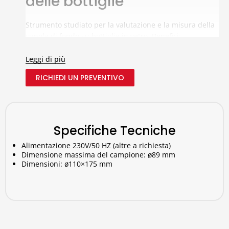
delle bottiglie
Strumento studiato per la valutazione e la misura della
cupola di fondo su bottiglie in vetro. Benefici:
Struttura in alluminio e a tenuta stagna
Leggi di più
Illuminazione a LED
Scala graduate per una corretta visualizzazione
RICHIEDI UN PREVENTIVO
Pulsante On/Off
Specifiche Tecniche
Alimentazione 230V/50 HZ (altre a richiesta)
Dimensione massima del campione: ø89 mm
Dimensioni: ø110×175 mm