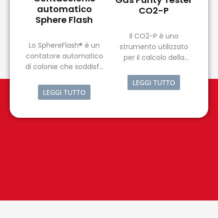
automatico
CO2-P
Sphere Flash
Il CO2-P è uno
Lo SphereFlash® è un
strumento utilizzato
contatore automatico
per il calcolo della
di colonie che soddisfa
purezza della CO2.
tutti i requisiti che
LEGGI TUTTO
possono essere
LEGGI TUTTO
richiesti in un moderno
laboratorio di
microbiologia.