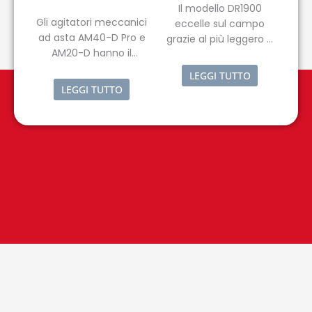
Il modello DR1900
Gli agitatori meccanici
eccelle sul campo
ad asta AM40-D Pro e
grazie al più leggero e
AM20-D hanno il
compatto
display per una lettura
spettrofotometro
LEGGI TUTTO
immediata della
portatile.
LEGGI TUTTO
velocità e del
momento torcente, un
accurato controllo
della velocità di
agitazione e un
circuito di sicurezza
regolabile che blocca
automaticamente il
motore in caso di
sovratemperatura in
modo da garantire
un’estrema sicurezza.