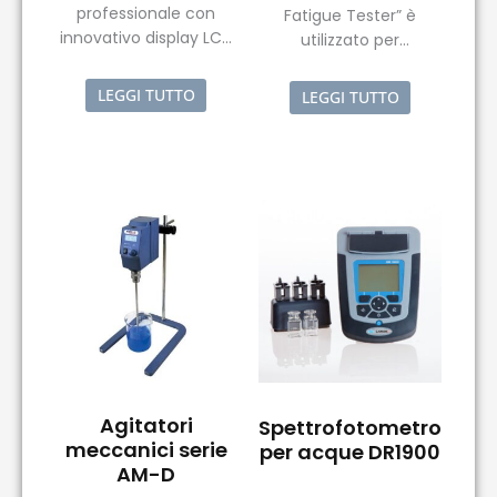
professionale con
Fatigue Tester” è
innovativo display LCD
utilizzato per
a colori ad alta
sottoporre i campioni a
definizione, con
prove di stress in
LEGGI TUTTO
LEGGI TUTTO
possibilità di
compressione o in
regolazione della
trazione.
luminosità.
Agitatori
Spettrofotometro
meccanici serie
per acque DR1900
AM-D