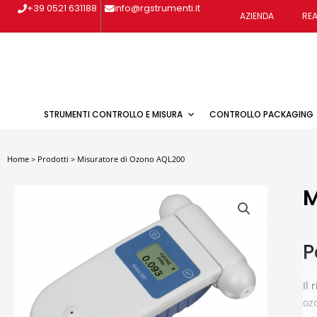
Vai
+39 0521 631188
info@rgstrumenti.it
AZIENDA
REA
al
contenuto
STRUMENTI CONTROLLO E MISURA
CONTROLLO PACKAGING
Home
>
Prodotti
>
Misuratore di Ozono AQL200
M
P
Il 
ozo