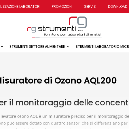
LIZZAZIONE LABORATORI
PROMOZIONI
SERVIZI
DOWNLOAD
STRUMENTI SETTORE ALIMENTARE
STRUMENTI LABORATORIO MIC
isuratore di Ozono AQL200
er il monitoraggio delle concentr
rilevatore ozono AQL è un misuratore preciso per il monitoraggio dell
no può essere dotato con quattro sensori che si differenziano per il