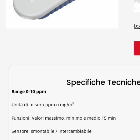
mis
mot
ma
ba
Leg
Specifiche Tecnich
Range 0-10 ppm
Unità di misura ppm o mg/m³
Funzioni: Valori massimo, minimo e medio 15 min
Sensore: smontabile / intercambiabile