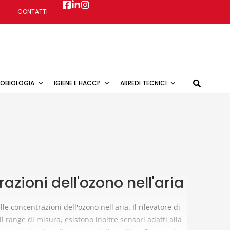
CONTATTI
ROBIOLOGIA
IGIENE E HACCP
ARREDI TECNICI
azioni dell'ozono nell'aria
e concentrazioni dell'ozono nell'aria. Il rilevatore di
 range di misura, esistono inoltre sensori adatti alla