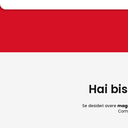
d’on
Hai bi
Se desideri avere
magg
Compi