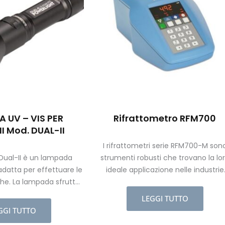
 UV – VIS PER
Rifrattometro RFM700
I Mod. DUAL-II
I rifrattometri serie RFM700-M son
ual-II è un lampada
strumenti robusti che trovano la lo
 adatta per effettuare le
ideale applicazione nelle industrie
iche. La lampada sfrutta
alimentari dove solitamente vengo
ica di diversi composti
impiegati nella misurazione del gra
LEGGI TUTTO
ventare fluorescenti se
zuccherino ( ° Brix).
GGI TUTTO
 una luce a lunghezza