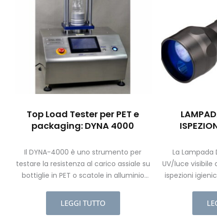
Top Load Tester per PET e
LAMPADA
packaging: DYNA 4000
ISPEZION
Il DYNA-4000 è uno strumento per
La Lampada D
testare la resistenza al carico assiale su
UV/luce visibile
bottiglie in PET o scatole in alluminio
ispezioni igien
/banda stagnata.
la caratterist
organici di di
LEGGI TUTTO
LE
illuminati da