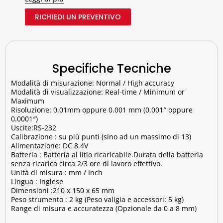
base dell’effetto di Hall (campi magnetici).
Il
RICHIEDI UN PREVENTIVO
procedimento di misura è semplice
: lo strumento
misurerà la distanza tra una "pallina" metallica inserita
all'interno del contenitore da testare e lo strumento che
la attrae verso se stesso attraverso una forza
magnetica. La misura ottenuta di indicherà lo spessore
Specifiche Tecniche
della parete del contenitore. Viene utilizzato
Modalità di misurazione: Normal / High accuracy
principlammete dei processi di
controllo
Modalità di visualizzazione: Real-time / Minimum or
dell'imbottigliamento
.
Maximum
Risoluzione: 0.01mm oppure 0.001 mm (0.001″ oppure
Come si utilizza lo
0.0001″)
spessimetro magnetico
Uscite:RS-232
digitale
Calibrazione : su più punti (sino ad un massimo di 13)
Alimentazione: DC 8.4V
Batteria : Batteria al litio ricaricabile.Durata della batteria
Per utilizzare al meglio lo strumento l'operatore dovrà
senza ricarica circa 2/3 ore di lavoro effettivo.
semplicemente seguire questi 4 passaggi:
Unità di misura : mm / Inch
Lingua : Inglese
Inserire la pallina metallica all'interno del
Dimensioni :210 x 150 x 65 mm
contenitore e posizionare la sonda all'esterno;
Peso strumento : 2 kg (Peso valigia e accessori: 5 kg)
Muovere il campione posizionando la sfera sulla
Range di misura e accuratezza (Opzionale da 0 a 8 mm)
parte da controllare;