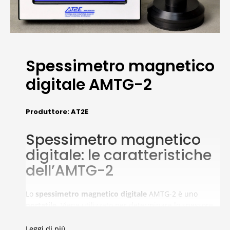
Spessimetro magnetico
digitale AMTG-2
Produttore: AT2E
Spessimetro magnetico
digitale: le caratteristiche
dell’AMTG-2
Lo
spessimetro magnetico digitale
AMTG-2 è uno
portatile
. Viene utilizzato per determinare lo spessore
di materiali non ferrosi, come plastica, vetro, ceramica,
alluminio, titanio, rame, etc. È stato sviluppato sulla
Leggi di più