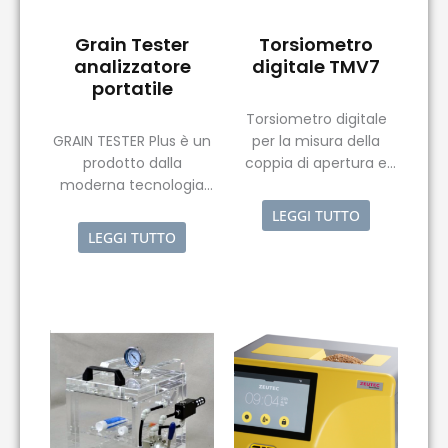
Grain Tester
Torsiometro
analizzatore
digitale TMV7
portatile
Torsiometro digitale
GRAIN TESTER Plus è un
per la misura della
prodotto dalla
coppia di apertura e
moderna tecnologia
chiusura di flaconi, in
digitale e un
vetro o materiale
LEGGI TUTTO
misuratore di umidità
plastico.
LEGGI TUTTO
controllato da un
microprocessore, in
grado di soddisfare
l’utilizzatore piu’
esigente.