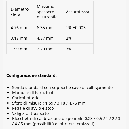
La pallina metallica verrà attratta dalla sonda in
Massimo
Diametro
modo automatico;
spessore
Accuratezza
sfera
misurabile
La sonda misurerà la distanza tra la sua estremità
e la pallina metallica.
4.76 mm
6.35 mm
1% ±0.003
Spessimetro magnetico
3.18 mm
4.57 mm
2%
digitale: vantaggi
1.59 mm
2.29 mm
3%
I principali
vantaggi
del nostro modello di
spessimetro
magnetico digitale
sono:
Misura non distruttiva;
Configurazione standard:
Display da 7” touch screen ad alta risoluzione;
Display dinamico: Valore misurato / grafico / data /
Sonda standard con support e cavo di collegamento
ora / stato della batteria;
Manuale di istruzioni
Struttura in alluminio
Caricabatterie
Sfere di misura : 1.59 / 3.18 / 4.76 mm
Misura dello spessore veloce e accurata;
Pedale di avvio e stop
Possibilità misurare lo spessore anche in geometrie
Valigia di trasporto
irregolari e con angoli difficili da raggiungere;
Blocchetti di calibrazione disponibili: 0.23 / 0.5 / 1 / 2 / 3
/ 4 / 5 mm (possibilità di altri customizzati)
Valore visualizzato sul display in tempo reale;