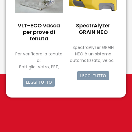
VLT-ECO vasca
SpectrAlyzer
per prove di
GRAIN NEO
tenuta
SpectraAlyzer GRAIN
Per verificare la tenuta
NEO è un sistema
di:
automatizzato, veloce
Bottiglie: Vetro, PET,
e affidabile per le
preforme
analisi di cereali, farine
LEGGI TUTTO
Tappi: Alluminio e altri
e semi oleosi
LEGGI TUTTO
metallic, plastica
Scatole: lattine in
alluminio, scatole in
banda stagnata
Contenitori in genere:
tappi, film, blisters etc.